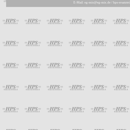
E-Mail: eg-mix@eg-mix.de / hps-ersatzte