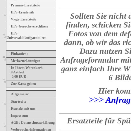
Pyramis-Ersatzteile
HPS-Ersatzteile
Sollten Sie nicht 
Viega-Ersatzteile
finden, schicken Si
HPS-Geruchsverschlüsse
Fotos von dem defe
HPS-
Universalablaufgarnituren
dann, ob wir das ric
Dazu nutzen Si
Einkaufen:
Anfrageformular mit
Merkzettel anzeigen
ganz einfach Ihre W
In Ihrem Warenkorb
0
Artikel
6 Bild
0,00
EUR
Zur Kasse gehen
Hier kom
Allgemein
:
>>> Anfrag
Startseite
Kontakt mit uns
Impressum
Ersatzteile für Sp
AGB / Datenschutzerklärung
Verbraucherinformationen