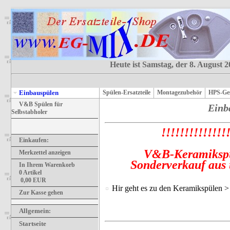
Heute ist Samstag, der 8. August 
Einbauspülen
Spülen-Ersatzteile
Montagezubehör
HPS-Ges
V&B Spülen für
Einb
Selbstabholer
!!!!!!!!!!!!!!
Einkaufen:
V&B-Keramikspül
Merkzettel anzeigen
Sonderverkauf aus
In Ihrem Warenkorb
0
Artikel
0,00
EUR
Hir geht es zu den Keramikspülen 
Zur Kasse gehen
Allgemein
:
Startseite