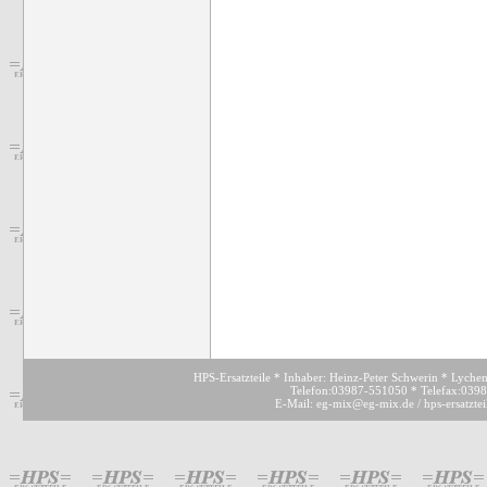
HPS-Ersatzteile * Inhaber: Heinz-Peter Schwerin * Lyche
Telefon:03987-551050 * Telefax:039
E-Mail: eg-mix@eg-mix.de / hps-ersatzte