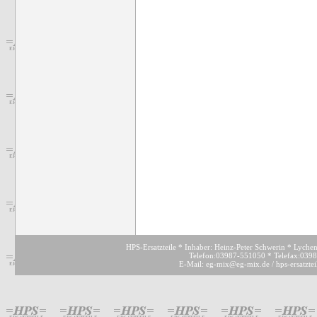
HPS-Ersatzteile * Inhaber: Heinz-Peter Schwerin * Lyche
Telefon:03987-551050 * Telefax:039
E-Mail: eg-mix@eg-mix.de / hps-ersatzte