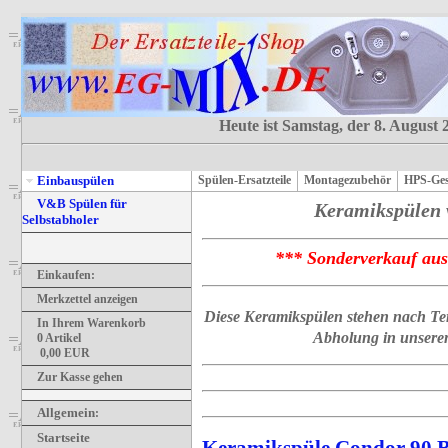
Heute ist Samstag, der 8. August 
Einbauspülen
Spülen-Ersatzteile
Montagezubehör
HPS-Ges
V&B Spülen für
Keramikspülen 
Selbstabholer
*** Sonderverkauf au
Einkaufen:
Merkzettel anzeigen
Diese Keramikspülen stehen nach Ter
In Ihrem Warenkorb
Abholung in unserem
0
Artikel
0,00
EUR
Zur Kasse gehen
Allgemein
:
Startseite
Keramikspüle Condor 90 B