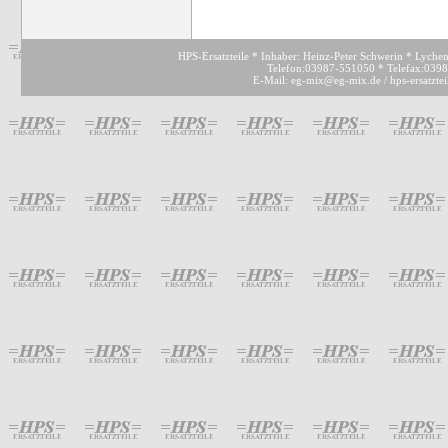
HPS-Ersatzteile * Inhaber: Heinz-Peter Schwerin * Lyche
Telefon:03987-551050 * Telefax:039
E-Mail: eg-mix@eg-mix.de / hps-ersatzte