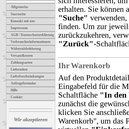
sich interessieren, u
erhalten. Sie können 
Allgemein
:
Startseite
"Suche"
verwenden, 
Kontakt mit uns
finden. Um zur jeweils
Impressum
zurückzukehren, verw
AGB / Datenschutzerklärung
"Zurück"
-Schaltflä
Verbraucherinformationen
Widerrufsbelehrung
Versandkosten
Zahlungsarten
Ihr Warenkorb
Lieferzeiten
Auf den Produktdetail
Lieferbeschränkungen
Anfrageformular
Eingabefeld für die 
Hilfe
Schaltfläche
"In den
Cookies
zunächst die gewünsc
klicken Sie anschließ
Warenkorb", um das P
Wir akzeptieren