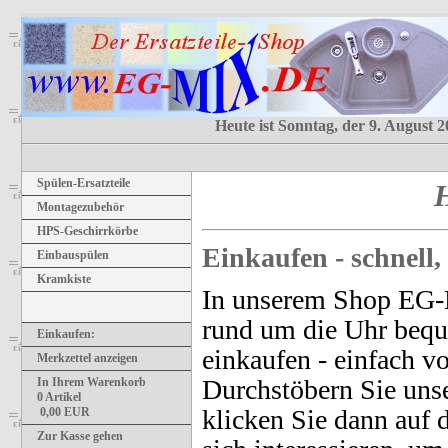
Heute ist Sonntag, der 9. August 
Spülen-Ersatzteile
H
Montagezubehör
HPS-Geschirrkörbe
Einkaufen - schnell
Einbauspülen
Kramkiste
In unserem Shop EG
rund um die Uhr bequ
Einkaufen:
einkaufen - einfach v
Merkzettel anzeigen
Durchstöbern Sie uns
In Ihrem Warenkorb
0
Artikel
klicken Sie dann auf d
0,00
EUR
Zur Kasse gehen